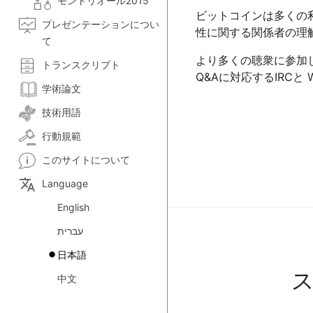
モントリオール2015
ビットコインは多くの
プレゼンテーションについ
性に関する関係者の理
て
より多くの聴衆に参加
トランスクリプト
Q&Aに対応するIRCと
学術論文
技術用語
行動規範
このサイトについて
translate
Language
English
עברית
日本語
中文