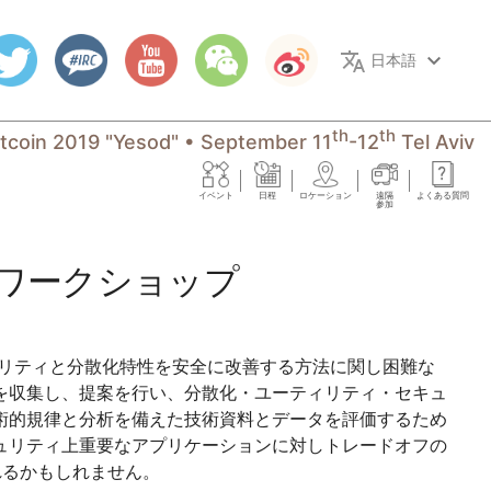
translate
keyboard_arrow_down
日本語
th
th
itcoin 2019 "Yesod"
•
September 11
-12
Tel Aviv
イベント
日程
ロケーション
遠隔
よくある質問
参加
ワークショップ
け
ビリティと分散化特性を安全に改善する方法に関し困難な
を収集し、提案を行い、分散化・ユーティリティ・セキュ
術的規律と分析を備えた技術資料とデータを評価するため
ュリティ上重要なアプリケーションに対しトレードオフの
れるかもしれません。